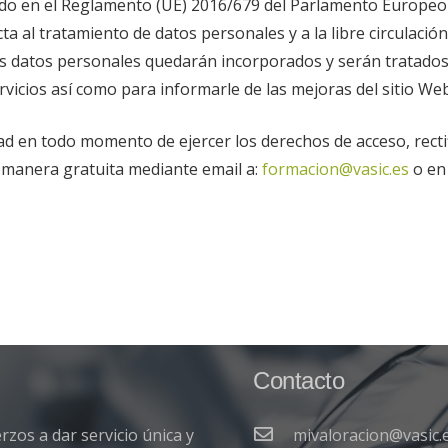
do en el Reglamento (UE) 2016/679 del Parlamento Europeo y d
cta al tratamiento de datos personales y a la libre circulaci
 datos personales quedarán incorporados y serán tratados e
rvicios así como para informarle de las mejoras del sitio Web
 en todo momento de ejercer los derechos de acceso, rectific
e manera gratuita mediante email a:
formacion@vasic.es
o en 
Contacto
zos a dar servicio única y
mivaloracion@vasic.