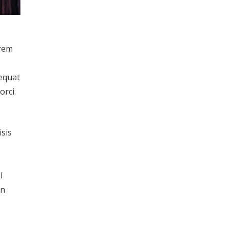
orem
sequat
orci.
isis
l
in