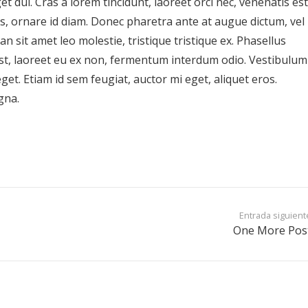
t dui. Cras a lorem tincidunt, laoreet orci nec, venenatis est
uis, ornare id diam. Donec pharetra ante at augue dictum, vel
n sit amet leo molestie, tristique tristique ex. Phasellus
 est, laoreet eu ex non, fermentum interdum odio. Vestibulum
et. Etiam id sem feugiat, auctor mi eget, aliquet eros.
gna.
Entrada siguient
One More Pos