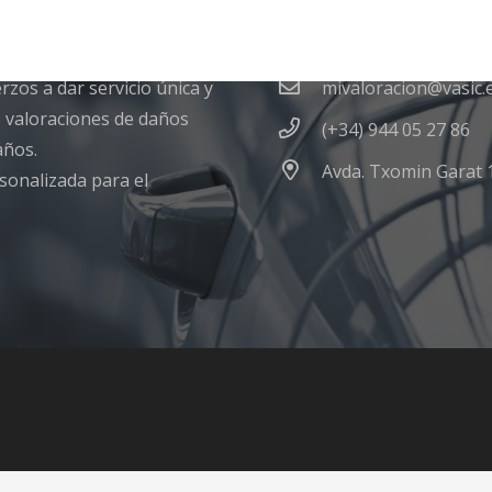
Contacto
zos a dar servicio única y
mivaloracion@vasic.
o valoraciones de daños
(+34) 944 05 27 86
años.
Avda. Txomin Garat 1
sonalizada para el