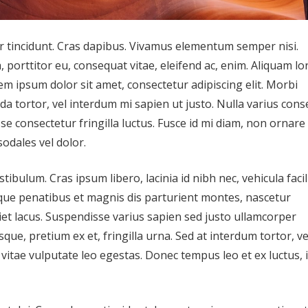
er tincidunt. Cras dapibus. Vivamus elementum semper nisi.
, porttitor eu, consequat vitae, eleifend ac, enim. Aliquam l
orem ipsum dolor sit amet, consectetur adipiscing elit. Morbi
vida tortor, vel interdum mi sapien ut justo. Nulla varius con
 consectetur fringilla luctus. Fusce id mi diam, non ornare 
sodales vel dolor.
ulum. Cras ipsum libero, lacinia id nibh nec, vehicula facil
oque penatibus et magnis dis parturient montes, nascetur
iet lacus. Suspendisse varius sapien sed justo ullamcorper
sque, pretium ex et, fringilla urna. Sed at interdum tortor, ve
, vitae vulputate leo egestas. Donec tempus leo et ex luctus, 