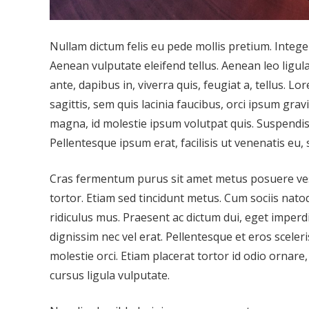
Nullam dictum felis eu pede mollis pretium. Integ
Aenean vulputate eleifend tellus. Aenean leo ligula
ante, dapibus in, viverra quis, feugiat a, tellus. L
sagittis, sem quis lacinia faucibus, orci ipsum gra
magna, id molestie ipsum volutpat quis. Suspendisse
Pellentesque ipsum erat, facilisis ut venenatis eu, 
Cras fermentum purus sit amet metus posuere vestib
tortor. Etiam sed tincidunt metus. Cum sociis nat
ridiculus mus. Praesent ac dictum dui, eget imperd
dignissim nec vel erat. Pellentesque et eros sceleri
molestie orci. Etiam placerat tortor id odio ornare
cursus ligula vulputate.