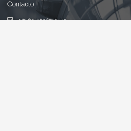
Contacto
mivaloracion@vasic.es
(+34) 944 05 27 86
Avda. Txomin Garat 17 – 48004 Bilbao (Bizkaia)
© 2022 Mi valoración
Aviso Legal