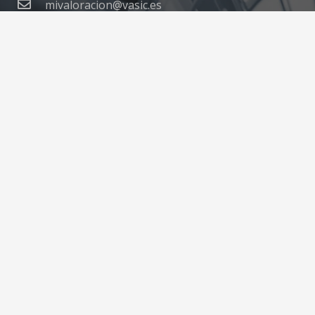
mivaloracion@vasic.es
(+34) 944 05 27 86
Avda. Txomin Garat 17 – 48004 Bilbao (Bizkaia)
© 2022 Mi valoración
Aviso Legal
Política de privacidad